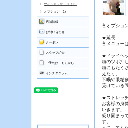
オイルマッサージ（1）
オプション（1）
店舗情報
各オプション
お問い合わせ
★延長
クーポン
各メニューは
スタッフ紹介
★ドライヘ
頭のツボ押
ご予約はこちらから
頭にもたく
えたり、
インスタグラム
不眠や眼精
受けている
★ストレッ
お客様の身
いきます。
凝り固まっ
す。
人にしても